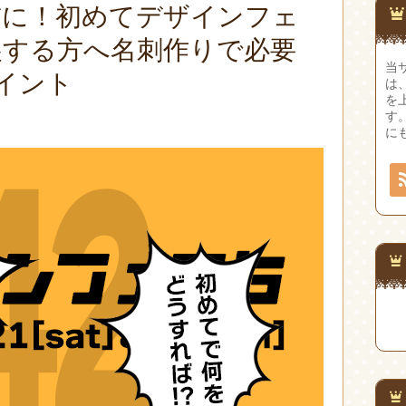
前に！初めてデザインフェ
展する方へ名刺作りで必要
当
イント
は
を
す
に