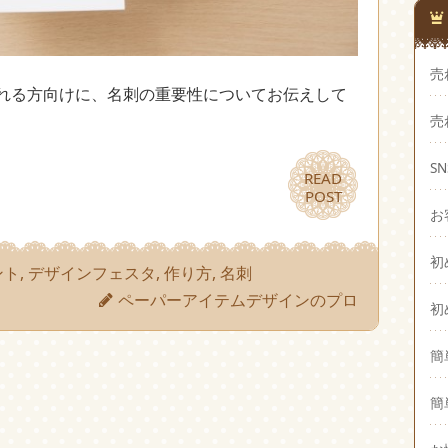
売
れる方向けに、名刺の重要性についてお伝えして
売
S
READ
READ
POST
POST
お
初
ント
,
デザインフェスタ
,
作り方
,
名刺
ペーパーアイテムデザインのプロ
初
簡
簡