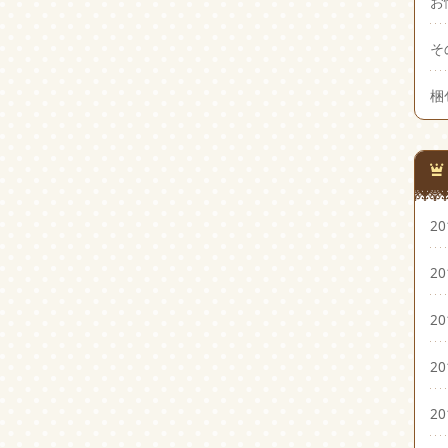
お
そ
梱
2
2
2
2
2