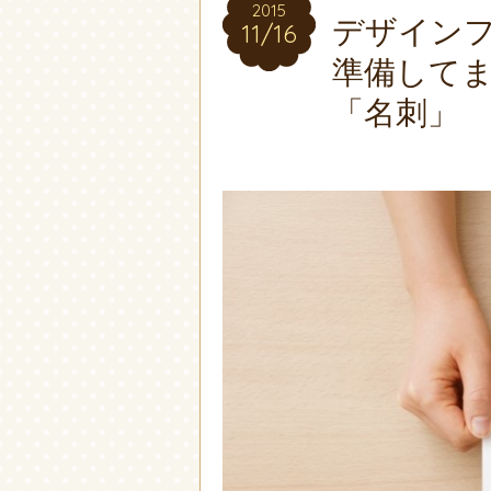
2015
2015
デザインフ
11/16
11/16
準備して
「名刺」