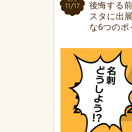
後悔する
11/17
11/17
スタに出
な6つのポ