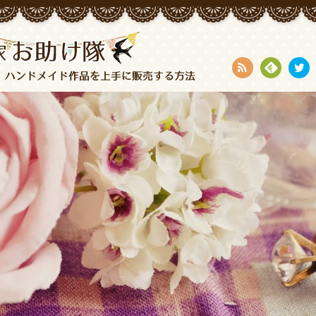
RSS
Fee
Twi
dly
tter