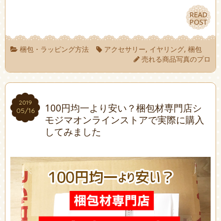
READ
READ
POST
POST
梱包・ラッピング方法
アクセサリー
,
イヤリング
,
梱包
売れる商品写真のプロ
2019
2019
100円均一より安い？梱包材専門店シ
05/16
05/16
モジマオンラインストアで実際に購入
してみました